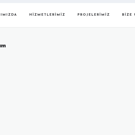
IMIZDA
HIZMETLERIMIZ
PROJELERIMIZ
BIZE 
rım