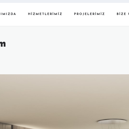
IMIZDA
HIZMETLERIMIZ
PROJELERIMIZ
BIZE 
ım